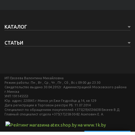
КАТАЛОГ
СТАТЬИ
ИП Eвсеева Валентина Михайловна
Режим работы: Пн , Вт , Ср , Чт , Пт , Сб , Вс c 09:00 до 23:30
Свидетельство выдано 30.04.2012г. Администрацией Московского района
г.Минска
УНП 191145553
Юр. адрес: 220045 г.Минск ул.Ежи Гедройца д.14, кв.129
Дата регистрации в Торговом реестре РБ: 11.07.2014
Специалист по обращениям покупателей +375(29)6536638 Евсеев В.Д.
Главный специалист отдела +375(17)258-30-82 Асипович Е. А.
Создание сайтов beseller