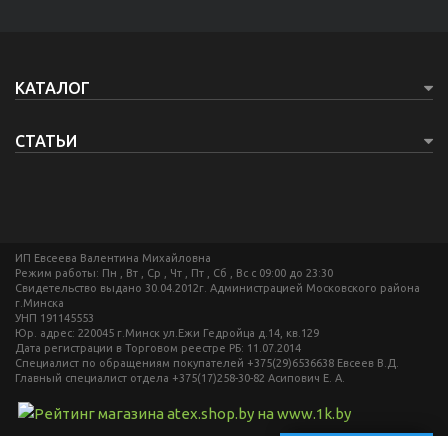
КАТАЛОГ
СТАТЬИ
ИП Eвсеева Валентина Михайловна
Режим работы: Пн , Вт , Ср , Чт , Пт , Сб , Вс c 09:00 до 23:30
Свидетельство выдано 30.04.2012г. Администрацией Московского района
г.Минска
УНП 191145553
Юр. адрес: 220045 г.Минск ул.Ежи Гедройца д.14, кв.129
Дата регистрации в Торговом реестре РБ: 11.07.2014
Специалист по обращениям покупателей +375(29)6536638 Евсеев В.Д.
Главный специалист отдела +375(17)258-30-82 Асипович Е. А.
Создание сайтов beseller