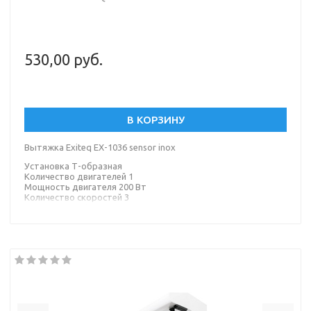
530,00 руб.
В КОРЗИНУ
Вытяжка Exiteq EX-1036 sensor inox
Установка Т-образная
Количество двигателей 1
Мощность двигателя 200 Вт
Количество скоростей 3
Максимальный уровень шума 46 дБ
Тип управления электронное
Тип освещения светодиодная лампа
Материал корпуса металл
Материал окантовки/панели стекло
Элементы управления сенсорное