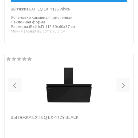
Вытяжка EXITEQ EX-1126 White
Установка каминная пристенная
Наклонная форма
Размеры (ВхШхГ) 112.50х60х37 см
Минимальная высота 73.5 см
Ширина встраивания 60 см
Диаметр патрубка воздуховода 150 мм
Материал корпус: металл, панель/окантовка: стекло
Цвет корпус: белый, окантовка/панель: белый
Previous
Nex
ВЫТЯЖКА EXITEQ EX-1129 BLACK