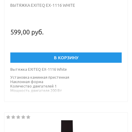
ВЫТЯЖКА EXITEQ EX-1116 WHITE
599,00 руб.
В КОРЗИНУ
Вытяжка EXITEQ EX-1116 White
Установка каминная пристенная
Наклонная форма
Количество двигателей 1
Мощность двигателя 200 Вт
Количество скоростей 3
Потребляемая мощность 203 Вт
Тип управления электронное
Тип освещения светодиодная лампа
Материал корпуса металл
Материал окантовки/панели стекло
Цвет корпуса белый
Цвет окантовки/панели белый