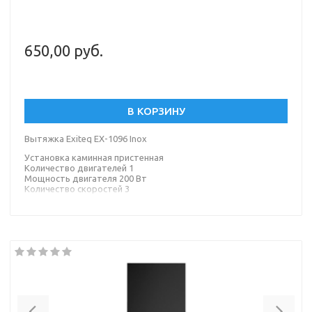
650,00 руб.
В КОРЗИНУ
Вытяжка Exiteq EX-1096 Inox
Установка каминная пристенная
Количество двигателей 1
Мощность двигателя 200 Вт
Количество скоростей 3
Материал корпуса металл
Материал окантовки/панели стекло
Цвет корпуса серебристый
Цвет окантовки/панели черный
Previous
Nex