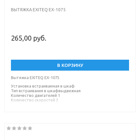
ВЫТЯЖКА EXITEQ EX-1075
265,00 руб.
В КОРЗИНУ
Вытяжка EXITEQ EX-1075
Установка встраиваемая в шкаф
Тип встраивания в шкафвыдвижная
Количество двигателей 1
Количество скоростей 2
Потребляемая мощность 65 Вт
Материал корпуса металл
Материал окантовки/панели металл
Цвет корпуса серебристый
Цвет окантовки/панели серебристый