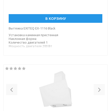
В КОРЗИНУ
Вытяжка EXITEQ EX-1116 Black
Установка каминная пристенная
Наклонная форма
Количество двигателей 1
Мощность двигателя 200 Вт
Количество скоростей 3
Потребляемая мощность 203 Вт
Тип управления электронное
Тип освещения светодиодная лампа
Материал корпуса металл
Материал окантовки/панели стекло
Цвет корпуса черный
Цвет окантовки/панели черный
Previous
Nex