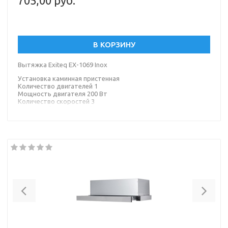
705,00 руб.
В КОРЗИНУ
Вытяжка Exiteq EX-1069 Inox
Установка каминная пристенная
Количество двигателей 1
Мощность двигателя 200 Вт
Количество скоростей 3
Режим работы отвод / циркуляция воздуха
Максимальная производительность 1000 м?/час
Тип управления электронное
Тип освещения светодиодная лампа
Материал корпуса металл
Материал окантовки/панели стекло
Цвет корпуса серебристый
Цвет окантовки/панели черный
Previous
Nex